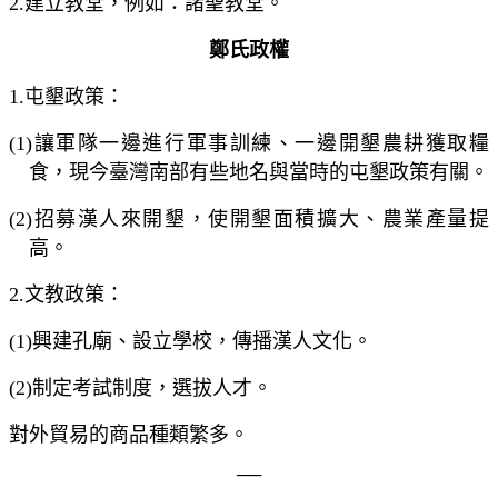
2.
建立教堂，例如：諸聖教堂。
鄭氏政權
1.
屯墾政策：
(1)
讓軍隊一邊進行軍事訓練、一邊開墾農耕獲取糧
食，現今臺灣南部有些地名與當時的屯墾政策有關。
(2)
招募漢人來開墾，使開墾面積擴大、農業產量提
高。
2.
文教政策：
(1)
興建孔廟、設立學校，傳播漢人文化。
(2)
制定考試制度，選拔人才。
對外貿易的商品種類繁多。
──